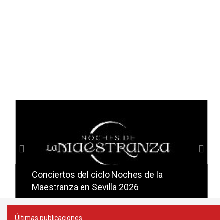
Anterior
Sig
Conciertos del ciclo Noches de la
Conciertos del ciclo Candlelight en
Maestranza en Sevilla 2026
Sevilla
Últimas publicaciones