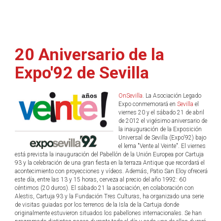
20 Aniversario de la
Expo'92 de Sevilla
OnSevilla
. La Asociación Legado
Expo conmemorará en
Sevilla
el
viernes 20 y el sábado 21 de abril
de 2012 el vigésimo aniversario de
la inauguración de la Exposición
Universal de Sevilla (Expo'92) bajo
el lema "Vente al Veinte". El viernes
está prevista la inauguración del Pabellón de la Unión Europea por Cartuja
93 y la celebración de una gran fiesta en la terraza Antique que recordará el
acontecimiento con proyecciones y vídeos. Además, Patio San Eloy ofrecerá
este día, entre las 13 y 15 horas, cerveza al precio del año 1992: 60
céntimos (20 duros). El sábado 21 la asociación, en colaboración con
Alestis, Cartuja 93 y la Fundación Tres Culturas, ha organizado una serie
de visitas guiadas por los terrenos de la Isla de la Cartuja donde
originalmente estuvieron situados los pabellones internacionales. Se han