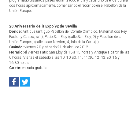
programado distintos pases durante todo el día y cada uno de ellos durará
dos horas aproximadamente, comenzando el recorrido en el Pabellón de la
Unión Europea.
20 Aniversario de la Expo'92 de Sevilla
Dónde:
Antique (antiguo Pabellón del Comité Olímpico, Matemáticos Rey
Pastor y Castro, s/n), Patio San Eloy (calle San Eloy, 9) y Pabellón de la
Unión Europea, (calle Isaac Newton, 4, Isla de la Cartuja).
Cuándo:
viernes 20 y sábado 21 de abril de 2012.
Horario:
el viernes Patio San Eloy de 13 a 15 horas y Antique a partir de las
0 horas. Visitas el sábado a las 10, 10:30, 11, 11:30, 12, 12:30, 16 y
16:30 horas.
Coste:
entrada gratuita.