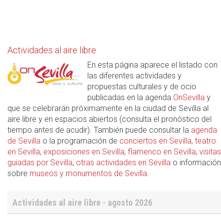
Actividades al aire libre
En esta página aparece el listado con
las diferentes actividades y
propuestas culturales y de ocio
publicadas en la agenda
OnSevilla
y
que se celebrarán próximamente en la ciudad de Sevilla al
aire libre y en espacios abiertos (consulta el pronóstico del
tiempo antes de acudir). También puede consultar la
agenda
de Sevilla
o la programación de
conciertos en Sevilla
,
teatro
en Sevilla
,
exposiciones en Sevilla
,
flamenco en Sevilla
,
visitas
guiadas por Sevilla
,
otras actividades en Sevilla
o información
sobre
museos y monumentos de Sevilla
.
Actividades al aire libre - agosto 2026