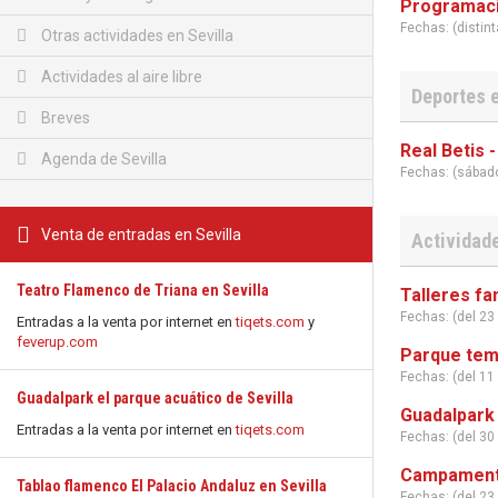
Programaci
Fechas: (distin
Otras actividades en Sevilla
Actividades al aire libre
Deportes e
Breves
Real Betis 
Agenda de Sevilla
Fechas: (sábad
Venta de entradas en Sevilla
Actividade
Teatro Flamenco de Triana en Sevilla
Talleres fa
Fechas: (del 23 
Entradas a la venta por internet en
tiqets.com
y
feverup.com
Parque temá
Fechas: (del 11 
Guadalpark el parque acuático de Sevilla
Guadalpark 
Entradas a la venta por internet en
tiqets.com
Fechas: (del 30
Campamento
Tablao flamenco El Palacio Andaluz en Sevilla
Fechas: (del 23 