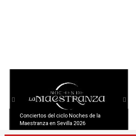
Anterior
Sig
Conciertos del ciclo Candlelight en
Sevilla