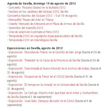
Agenda de Sevilla, domingo 19 de agosto de 2012
-
Concierto: 'Rosario Solano' en la Buhaira 2012
-
Noches en los Jardines del Alcázar 2012 Sevilla
Conciertos Noches del Alcázar 2012: 13 al 19 de agosto
-
Mercadillo 'Paseo del Arte' en Triana
-
Crearte: Mercado de Artesanía en el Plaza de Armas de Sevilla
-
Veranillos del Alamillo 2012
-
Cine de verano en Asómate al Patio 2012
-
Temporada 2012 en Aquópolis el parque acuático de Sevilla
-
Temporada 2012 en Isla Mágica Sevilla
Exposiciones en Sevilla, agosto de 2012
-
Exposición: 'Desvelando Triana' en el Castillo de San Jorge
(hasta el 26 de
agosto)
-
Exposición: 'Toreador' en la Casa de la Provincia de Sevilla
(hasta el 26 de
agosto)
-
Exposición: 'Una mirada al Nuevo Mundo' en el Archivo de Indias
(hasta el
31 de agosto)
-
Exposición: 'De paso en la Tierra' en el CICUS Sevilla
(hasta el 31 de
agosto)
-
Exposición: 'El tiempo en la mirada' en la Universidad de Sevilla
(hasta el
31 de agosto)
-
Exposición: 'La Cartuja. Mucho más que loza' en el Artes y Costumbres
de Sevilla
(hasta el 2 de septiembre)
-
Exposición: 'José Soto. Campos de color' en el CAAC
(hasta el 9 de
septiembre)