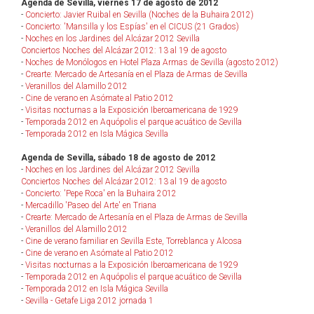
Agenda de Sevilla, viernes 17 de agosto de 2012
-
Concierto: Javier Ruibal en Sevilla (Noches de la Buhaira 2012)
-
Concierto: 'Mansilla y los Espías' en el CICUS (21 Grados)
-
Noches en los Jardines del Alcázar 2012 Sevilla
Conciertos Noches del Alcázar 2012: 13 al 19 de agosto
-
Noches de Monólogos en Hotel Plaza Armas de Sevilla (agosto 2012)
-
Crearte: Mercado de Artesanía en el Plaza de Armas de Sevilla
-
Veranillos del Alamillo 2012
-
Cine de verano en Asómate al Patio 2012
-
Visitas nocturnas a la Exposición Iberoamericana de 1929
-
Temporada 2012 en Aquópolis el parque acuático de Sevilla
-
Temporada 2012 en Isla Mágica Sevilla
Agenda de Sevilla, sábado 18 de agosto de 2012
-
Noches en los Jardines del Alcázar 2012 Sevilla
Conciertos Noches del Alcázar 2012: 13 al 19 de agosto
-
Concierto: 'Pepe Roca' en la Buhaira 2012
-
Mercadillo 'Paseo del Arte' en Triana
-
Crearte: Mercado de Artesanía en el Plaza de Armas de Sevilla
-
Veranillos del Alamillo 2012
-
Cine de verano familiar en Sevilla Este, Torreblanca y Alcosa
-
Cine de verano en Asómate al Patio 2012
-
Visitas nocturnas a la Exposición Iberoamericana de 1929
-
Temporada 2012 en Aquópolis el parque acuático de Sevilla
-
Temporada 2012 en Isla Mágica Sevilla
-
Sevilla - Getafe Liga 2012 jornada 1