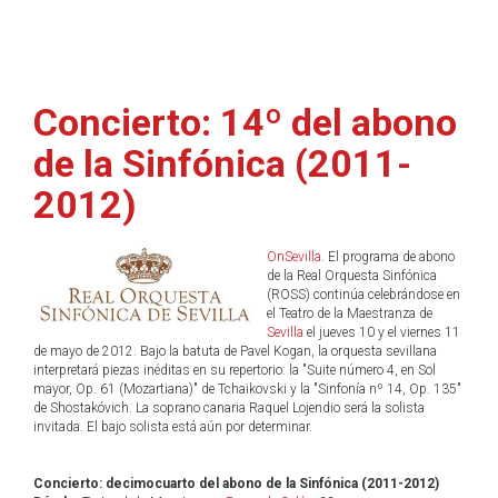
Concierto: 14º del abono
de la Sinfónica (2011-
2012)
OnSevilla
. El programa de abono
de la Real Orquesta Sinfónica
(ROSS) continúa celebrándose en
el Teatro de la Maestranza de
Sevilla
el jueves 10 y el viernes 11
de mayo de 2012. Bajo la batuta de Pavel Kogan, la orquesta sevillana
interpretará piezas inéditas en su repertorio: la "Suite número 4, en Sol
mayor, Op. 61 (Mozartiana)" de Tchaikovski y la "Sinfonía nº 14, Op. 135"
de Shostakóvich. La soprano canaria Raquel Lojendio será la solista
invitada. El bajo solista está aún por determinar.
Concierto: decimocuarto del abono de la Sinfónica (2011-2012)