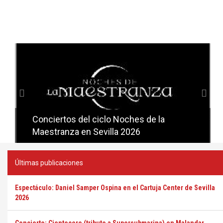
Anterior
Sig
Conciertos del ciclo Noches de la
Conciertos del ciclo Candlelight en
Maestranza en Sevilla 2026
Sevilla
Últimas publicaciones
Espectáculo: Daniel Samper Ospina en el Cartuja Center de Sevilla
2026