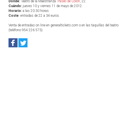
Dónde:
Teatro de la Maestranza.
Paseo de Colón
, 22.
Cuándo:
jueves 10 y viernes 11 de mayo de 2012.
Horario:
a las 20:30 horas.
Coste
: entradas de 22 a 34 euros.
Venta de entradas on line en generaltickets.com o en las taquillas del teatro
(teléfono 954 226 573).