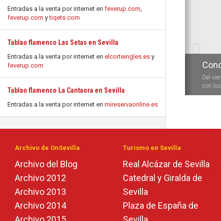
Anterio
Entradas a la venta por internet en
feverup.com
,
feverup.com
y
tiqets.com
Tablao flamenco Las Setas en Sevilla
Entradas a la venta por internet en
elcorteingles.es
y
Conc
feverup.com
Del vie
con los 
Tablao flamenco La Cantaora en Sevilla
Entradas a la venta por internet en
mireservaonline.es
Archivo de OnSevilla
Turismo en Sevilla
Archivo del Blog
Real Alcázar de Sevilla
Archivo 2012
Catedral y Giralda de
Archivo 2013
Sevilla
Archivo 2014
Plaza de España de
Archivo 2015
Sevilla