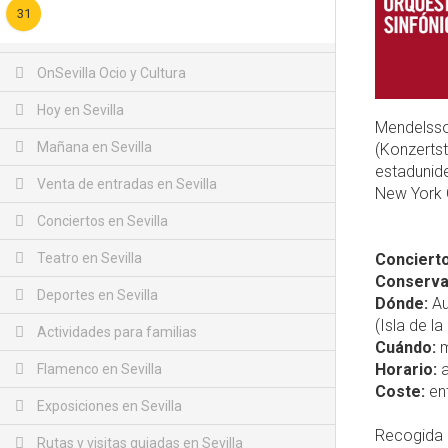
31
OnSevilla Ocio y Cultura
Hoy en Sevilla
Mendelsso
Mañana en Sevilla
(Konzerts
estadunid
Venta de entradas en Sevilla
New York 
Conciertos en Sevilla
Teatro en Sevilla
Concierto
Conservat
Deportes en Sevilla
Dónde:
Au
(Isla de la
Actividades para familias
Cuándo:
m
Horario:
a
Flamenco en Sevilla
Coste:
ent
Exposiciones en Sevilla
Recogida 
Rutas y visitas guiadas en Sevilla