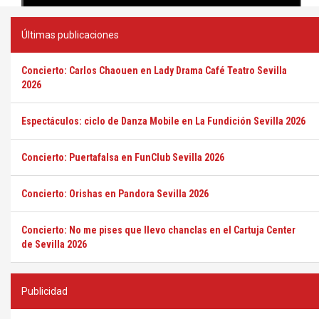
Últimas publicaciones
Concierto: Carlos Chaouen en Lady Drama Café Teatro Sevilla
2026
Espectáculos: ciclo de Danza Mobile en La Fundición Sevilla 2026
Concierto: Puertafalsa en FunClub Sevilla 2026
Concierto: Orishas en Pandora Sevilla 2026
Concierto: No me pises que llevo chanclas en el Cartuja Center
de Sevilla 2026
Publicidad