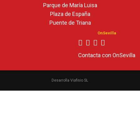
Parque de María Luisa
Plaza de España
Puente de Triana
OnSevilla
Contacta con OnSevilla
Desarrolla Viafisio SL