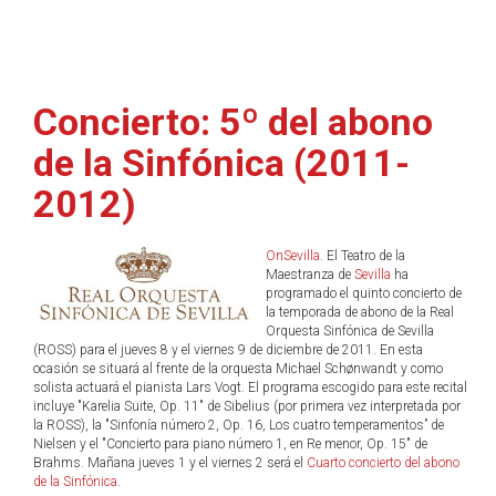
Concierto: 5º del abono
de la Sinfónica (2011-
2012)
OnSevilla
. El Teatro de la
Maestranza de
Sevilla
ha
programado el quinto concierto de
la temporada de abono de la Real
Orquesta Sinfónica de Sevilla
(ROSS) para el jueves 8 y el viernes 9 de diciembre de 2011. En esta
ocasión se situará al frente de la orquesta Michael Schønwandt y como
solista actuará el pianista Lars Vogt. El programa escogido para este recital
incluye "Karelia Suite, Op. 11" de Sibelius (por primera vez interpretada por
la ROSS), la "Sinfonía número 2, Op. 16, Los cuatro temperamentos” de
Nielsen y el "Concierto para piano número 1, en Re menor, Op. 15" de
Brahms. Mañana jueves 1 y el viernes 2 será el
Cuarto concierto del abono
de la Sinfónica
.