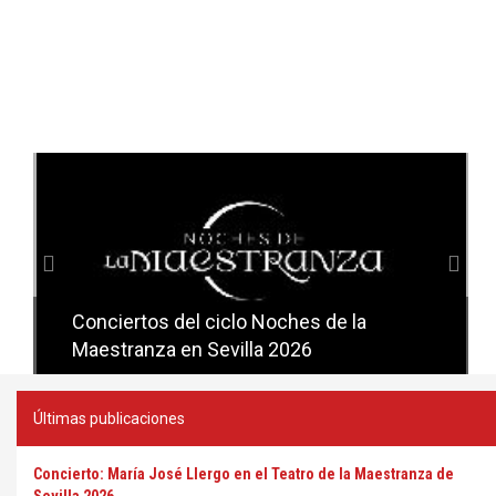
Anterior
Sig
Conciertos del ciclo Noches de la
Conciertos del ciclo Candlelight en
Maestranza en Sevilla 2026
Sevilla
Últimas publicaciones
Concierto: María José Llergo en el Teatro de la Maestranza de