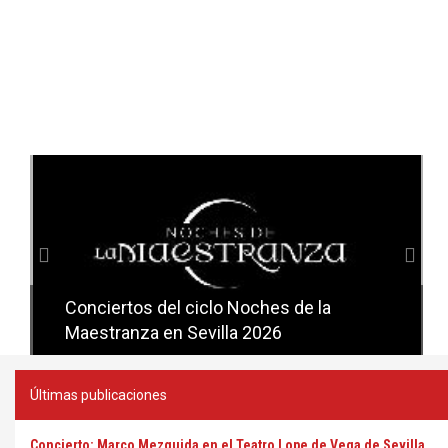
Anterior
Sig
Conciertos del ciclo Noches de la
Conciertos del ciclo Candlelight en
Maestranza en Sevilla 2026
Sevilla
Últimas publicaciones
Concierto: Marco Mezquida en el Teatro Lope de Vega de Sevilla