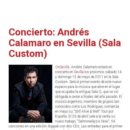
Concierto: Andrés
Calamaro en Sevilla (Sala
Custom)
OnSevilla
. Andrés Calamaro estará en
concierto en
Sevilla
los próximos sábado 14
y domingo 15 de mayo de 2011 en la Sala
Custom. Será el primer evento de este nuevo
espacio para la música que abre en el lugar
que ocupaba la antigua Sala Q, que se vió
obligada a cerrar a finales del año pasado. El
músico argentino, miembro de grupos tan
conocidos como Los Rodríguez, comienza
en mayo su "Still Alive & Well" Tour por
España. El 26 de abril sale a la venta su
nuevo trabajo, "Salmonalipsis Now", 54
canciones en una edición digipak con dos CDs. Las entradas para el primer