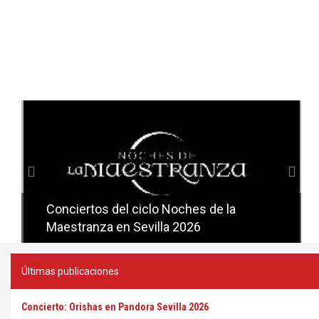
Anterior
Sig
Conciertos del ciclo Noches de la
Conciertos del ciclo Candlelight en
Maestranza en Sevilla 2026
Sevilla
Últimas publicaciones
Concierto: Orishas en Pandora Sevilla 2026