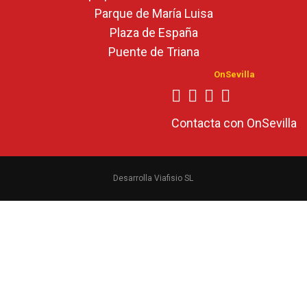
Parque de María Luisa
Plaza de España
Puente de Triana
OnSevilla
Contacta con OnSevilla
Desarrolla Viafisio SL