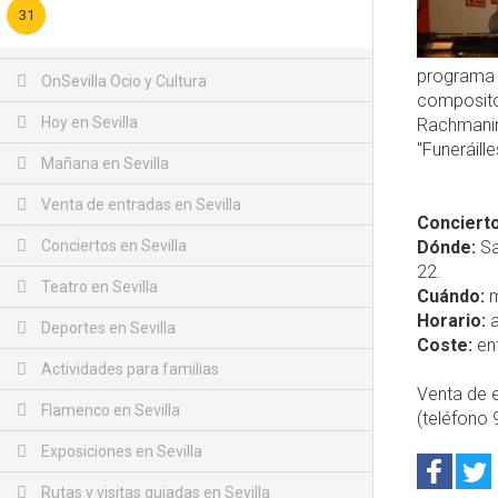
31
programa d
OnSevilla Ocio y Cultura
compositor
Hoy en Sevilla
Rachmanino
"Funeráill
Mañana en Sevilla
Venta de entradas en Sevilla
Concierto
Conciertos en Sevilla
Dónde:
Sa
22.
Teatro en Sevilla
Cuándo:
m
Horario:
a
Deportes en Sevilla
Coste:
ent
Actividades para familias
Venta de e
Flamenco en Sevilla
(teléfono 
Exposiciones en Sevilla
Rutas y visitas guiadas en Sevilla