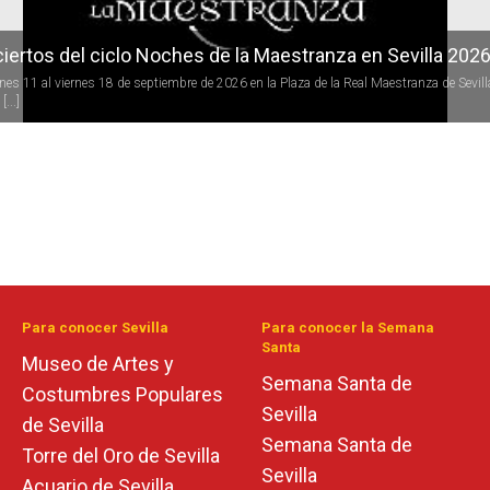
iertos del ciclo Noches de la Maestranza en Sevilla 202
rnes 11 al viernes 18 de septiembre de 2026 en la Plaza de la Real Maestranza de Sevill
[...]
Para conocer Sevilla
Para conocer la Semana
Santa
Museo de Artes y
Semana Santa de
Costumbres Populares
Sevilla
de Sevilla
Semana Santa de
Torre del Oro de Sevilla
Sevilla
Acuario de Sevilla