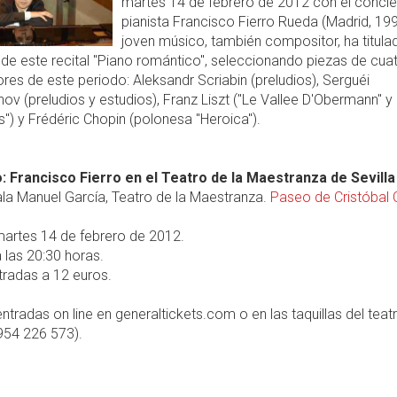
martes 14 de febrero de 2012 con el concie
pianista Francisco Fierro Rueda (Madrid, 199
joven músico, también compositor, ha titula
e este recital "Piano romántico", seleccionando piezas de cua
es de este periodo: Aleksandr Scriabin (preludios), Serguéi
v (preludios y estudios), Franz Liszt ("Le Vallee D'Obermann" y
es") y Frédéric Chopin (polonesa "Heroica").
: Francisco Fierro en el Teatro de la Maestranza de Sevilla
la Manuel García, Teatro de la Maestranza.
Paseo de Cristóbal 
artes 14 de febrero de 2012.
 las 20:30 horas.
radas a 12 euros.
ntradas on line en generaltickets.com o en las taquillas del teat
954 226 573).