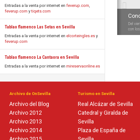
Entradas a la venta por internet en
feverup.com
,
feverup.com
y
tiqets.com
Conc
Del vie
Tablao flamenco Las Setas en Sevilla
con los 
Entradas a la venta por internet en
elcorteingles.es
y
feverup.com
Tablao flamenco La Cantaora en Sevilla
Entradas a la venta por internet en
mireservaonline.es
Archivo de OnSevilla
Turismo en Sevilla
Archivo del Blog
Real Alcázar de Sevilla
Archivo 2012
Catedral y Giralda de
Archivo 2013
Sevilla
Archivo 2014
Plaza de España de
Archivo 2015
Sevilla