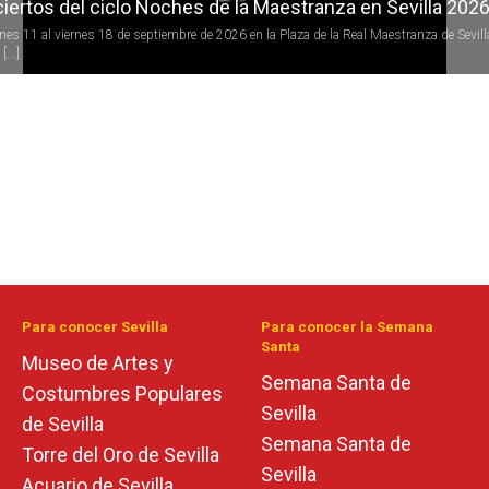
iertos del ciclo Noches de la Maestranza en Sevilla 202
rnes 11 al viernes 18 de septiembre de 2026 en la Plaza de la Real Maestranza de Sevill
[...]
Para conocer Sevilla
Para conocer la Semana
Santa
Museo de Artes y
Semana Santa de
Costumbres Populares
Sevilla
de Sevilla
Semana Santa de
Torre del Oro de Sevilla
Sevilla
Acuario de Sevilla