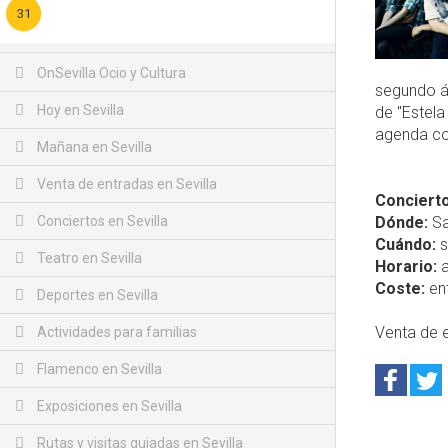
31
OnSevilla Ocio y Cultura
segundo á
Hoy en Sevilla
de "Estela
agenda c
Mañana en Sevilla
Venta de entradas en Sevilla
Concierto
Conciertos en Sevilla
Dónde:
Sa
Cuándo:
s
Teatro en Sevilla
Horario:
a
Coste:
ent
Deportes en Sevilla
Venta de e
Actividades para familias
Flamenco en Sevilla
Exposiciones en Sevilla
Rutas y visitas guiadas en Sevilla