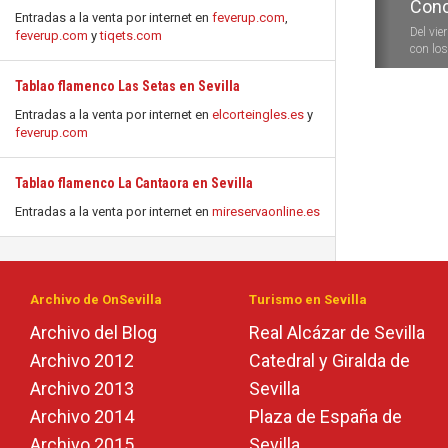
Conc
Entradas a la venta por internet en
feverup.com
,
Del vie
feverup.com
y
tiqets.com
con los 
Tablao flamenco Las Setas en Sevilla
Entradas a la venta por internet en
elcorteingles.es
y
feverup.com
Tablao flamenco La Cantaora en Sevilla
Entradas a la venta por internet en
mireservaonline.es
Archivo de OnSevilla
Turismo en Sevilla
Archivo del Blog
Real Alcázar de Sevilla
Archivo 2012
Catedral y Giralda de
Archivo 2013
Sevilla
Archivo 2014
Plaza de España de
Archivo 2015
Sevilla