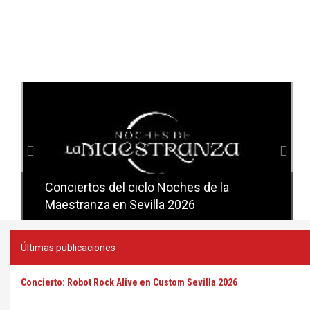
Anterior
Sig
Conciertos del ciclo Noches de la
Conciertos del ciclo Candlelight en
Maestranza en Sevilla 2026
Sevilla
Últimas publicaciones
Concierto: Robot Rock Alive en Custom Sevilla 2026