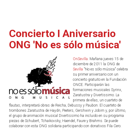
Concierto I Aniversario
ONG 'No es sólo música'
OnSevilla
. Mañana jueves 15 de
diciembre de 2011 la ONG de
Sevilla
"No es sólo música" celebra
su primer aniversario con un
concierto gratuito en la Fundación
ONCE. Participarán las
formaciones musicales Syrinx,
Zaratustra y Divertissimo. La
primera de ellas, un cuarteto de
flautas, interpretará obras de Reicha, Debussy y Paubon. El cuarteto de
trombones Zaratustra de Haydn, Peeters, Gershwin y Jobim y, por último,
el grupo de animación musical Divertissimo ha incluido en su programa
piezas de Schubert, Tchaikovsky, Haendel, Faure y Brahms. Se puede
colaborar con esta ONG solidaria participando con donativos Fila Cero.