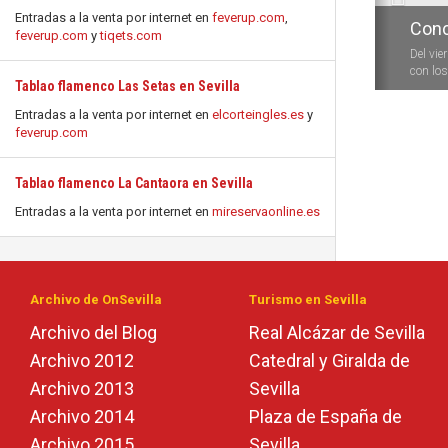
Entradas a la venta por internet en
feverup.com
,
Conc
feverup.com
y
tiqets.com
Del vie
con los 
Tablao flamenco Las Setas en Sevilla
Entradas a la venta por internet en
elcorteingles.es
y
feverup.com
Tablao flamenco La Cantaora en Sevilla
Entradas a la venta por internet en
mireservaonline.es
Archivo de OnSevilla
Turismo en Sevilla
Archivo del Blog
Real Alcázar de Sevilla
Archivo 2012
Catedral y Giralda de
Archivo 2013
Sevilla
Archivo 2014
Plaza de España de
Archivo 2015
Sevilla