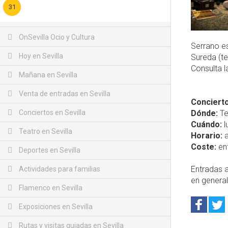
31
OnSevilla Ocio y Cultura
Serrano e
Hoy en Sevilla
Sureda (te
Consulta 
Mañana en Sevilla
Venta de entradas en Sevilla
Concierto
Conciertos en Sevilla
Dónde:
Te
Cuándo:
l
Teatro en Sevilla
Horario:
a
Coste:
ent
Deportes en Sevilla
Entradas a
Actividades para familias
en genera
Flamenco en Sevilla
Exposiciones en Sevilla
Rutas y visitas guiadas en Sevilla