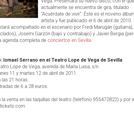
Vega. Presentará su nuevo disco, con el qu
actualmente se encuentra de gira, titulado
"Acuérdate de vivir". Éste es el noveno álbu
artista y fue publicado el 6 de abril de 2010.
stará acompañado en el escenario por Fredi Marugán (guitarra)
clados), Josemi Garzón (bajo y contrabajo) y Javier Bergia (per
la agenda completa de
conciertos en Sevilla
.
: Ismael Serrano en el Teatro Lope de Vega de Sevilla
atro Lope de Vega, avenida de María Luisa, s/n.
unes 11 y martes 12 de abril de 2011.
 las 21 horas.
radas de 6 a 28 euros.
 la venta en las taquillas del teatro (teléfono 955472822) y por i
ltickets.com