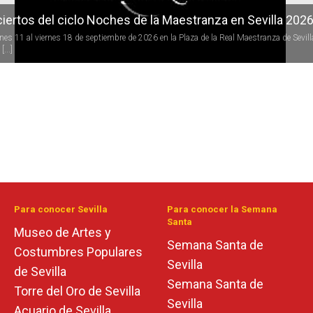
iertos del ciclo Noches de la Maestranza en Sevilla 202
rnes 11 al viernes 18 de septiembre de 2026 en la Plaza de la Real Maestranza de Sevill
[...]
Para conocer Sevilla
Para conocer la Semana
Santa
Museo de Artes y
Semana Santa de
Costumbres Populares
Sevilla
de Sevilla
Semana Santa de
Torre del Oro de Sevilla
Sevilla
Acuario de Sevilla