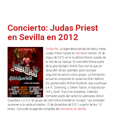
Concierto: Judas Priest
en Sevilla en 2012
OnSevilla
. La legendaria banda de heavy metal
Judas Priest tocará en
Sevilla
el viernes 18 de
mayo de 2012 en el Auditorio Rocío Jurado de
la Isla de La Cartuja. El concierto forma parte
de la gira Epitaph World Tour con la que se
despiden de las grandes giras aunque
seguirán en activo como grupo. La formación
actual la componen el vocalista Rob Halford,
los guitarristas Richie Faulkner, que sustituye
a K.K. Downing, y Glenn Tipton, el bajista Ian
Hill y Scott Travis en la batería. Además
formarán parte del cartel los alemanes Blind
Guardian y U.D.O (el grupo de Udo Dirkschneider ex Accept). Las entradas
se ponen a la venta el martes 13 de diciembre de 2011 a partir de las 10
horas. Consulta la agenda completa de
conciertos en Sevilla
.