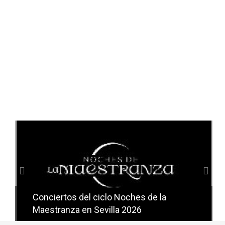
Anterior
Sig
Conciertos del ciclo Noches de la
Conciertos del ciclo Candlelight en
Maestranza en Sevilla 2026
Sevilla