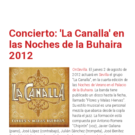
Concierto: 'La Canalla' en
las Noches de la Buhaira
2012
OnSevilla
. El jueves 2 de agosto de
2012 actuará en
Sevilla
el grupo
"La Canalla", en la cuarta edición de
las
Noches de Verano en el Palacio
de la Buhaira
. La banda tiene
publicado un disco hasta la fecha,
llamado "Flores y Malas Hiervas".
Su estilo musical es una personal
mezcla que abarca desde la copla
hasta el jazz. La formación está
compuesta por Antonio Romera
"Chipirón" (voz), Javier Galiana
(piano), José López (contrabajo), Julián Sánchez (trompeta), José Benítez