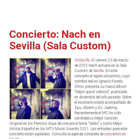
Concierto: Nach en
Sevilla (Sala Custom)
OnSevilla
. El viernes 23 de marzo
de 2012 Nach actuará en la Sala
Custom de
Sevilla
. En este
concierto el rapero alicantino, cuyo
nombre real es Ignacio Fornés
Olmo, presenta su nuevo álbum
"Mejor que el silencio", publicado
en diciembre del año pasado. Sobre
el escenario estará acompañado de
Zpu, Abram y DJ. Joaking.
Recientemente el MC ha sido
candidato a Mejor Canción
Original en los Premios Goya de cine por el tema "Verbo" y como Mejor
Artista Español en los MTV Music Awards 2011. Las entradas para este
concierto están agotadas. Consulta la agenda completa de
conciertos en