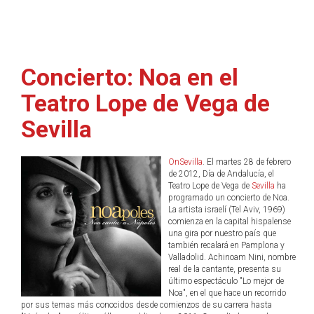
Concierto: Noa en el
Teatro Lope de Vega de
Sevilla
OnSevilla
. El martes 28 de febrero
de 2012, Día de Andalucía, el
Teatro Lope de Vega de
Sevilla
ha
programado un concierto de Noa.
La artista israelí (Tel Aviv, 1969)
comienza en la capital hispalense
una gira por nuestro país que
también recalará en Pamplona y
Valladolid. Achinoam Nini, nombre
real de la cantante, presenta su
último espectáculo "Lo mejor de
Noa", en el que hace un recorrido
por sus temas más conocidos desde comienzos de su carrera hasta