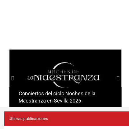
Anterior
Sig
Conciertos del ciclo Noches de la
Conciertos del ciclo Candlelight en
Maestranza en Sevilla 2026
Sevilla
Últimas publicaciones