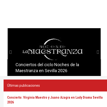
Anterior
Sig
Conciertos del ciclo Noches de la
Conciertos del ciclo Candlelight en
Maestranza en Sevilla 2026
Sevilla
Últimas publicaciones
Concierto: Virginia Maestro y Juano Azagra en Lady Drama Sevilla
2026