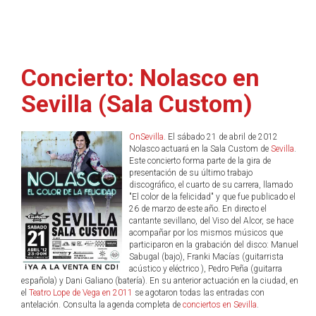
Concierto: Nolasco en
Sevilla (Sala Custom)
OnSevilla
. El sábado 21 de abril de 2012
Nolasco actuará en la Sala Custom de
Sevilla
.
Este concierto forma parte de la gira de
presentación de su último trabajo
discográfico, el cuarto de su carrera, llamado
"El color de la felicidad" y que fue publicado el
26 de marzo de este año. En directo el
cantante sevillano, del Viso del Alcor, se hace
acompañar por los mismos músicos que
participaron en la grabación del disco: Manuel
Sabugal (bajo), Franki Macías (guitarrista
acústico y eléctrico ), Pedro Peña (guitarra
española) y Dani Galiano (batería). En su anterior actuación en la ciudad, en
el
Teatro Lope de Vega en 2011
se agotaron todas las entradas con
antelación. Consulta la agenda completa de
conciertos en Sevilla
.