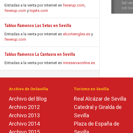
Del vie
Entradas a la venta por internet en
feverup.com
,
con los 
feverup.com
y
tiqets.com
Tablao flamenco Las Setas en Sevilla
Entradas a la venta por internet en
elcorteingles.es
y
feverup.com
Tablao flamenco La Cantaora en Sevilla
Entradas a la venta por internet en
mireservaonline.es
Archivo de OnSevilla
Turismo en Sevilla
Archivo del Blog
Real Alcázar de Sevilla
Archivo 2012
Catedral y Giralda de
Archivo 2013
Sevilla
Archivo 2014
Plaza de España de
Archivo 2015
Sevilla