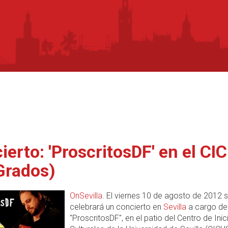
ierto: 'ProscritosDF' en el CI
Grados)
OnSevilla
. El viernes 10 de agosto de 2012 
celebrará un concierto en
Sevilla
a cargo de
"ProscritosDF", en el patio del Centro de Inic