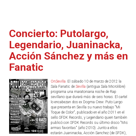
Concierto: Putolargo,
Legendario, Juaninacka,
Acción Sánchez y más en
Fanatic
OnSevilla
. El sábado 10 de marzo de 2012 la
Sala Fanatic de
Sevilla
(antigua Sala Microlibre)
programa una maratoniana noche de Rap
sevillano que durará más de seis horas. El cartel
lo encabezan dos ex Dogma Crew: Puto Largo
que presenta en Sevilla su nuevo trabajo "Mi
Toque de Color", publicado en el año 2011 en el
sello SFDK Records, y Legendario quien también
publicó con SFDK Records su último disco "Mis
armas favoritas" (año 2010). Junto a ellos
estarán Juaninacka, Acción Sanchez (de SFDK),