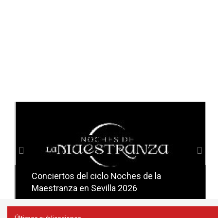
Anterior
Sig
Conciertos del ciclo Noches de la
Conciertos del ciclo Candlelight en
Maestranza en Sevilla 2026
Sevilla