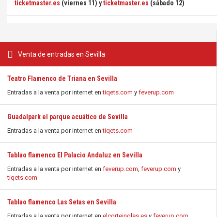
ticketmaster.es
(viernes 11) y
ticketmaster.es
(sábado 12)
Venta de entradas en Sevilla
Teatro Flamenco de Triana en Sevilla
Entradas a la venta por internet en
tiqets.com
y
feverup.com
Guadalpark el parque acuático de Sevilla
Entradas a la venta por internet en
tiqets.com
Tablao flamenco El Palacio Andaluz en Sevilla
Entradas a la venta por internet en
feverup.com
,
feverup.com
y
tiqets.com
Tablao flamenco Las Setas en Sevilla
Entradas a la venta por internet en
elcorteingles.es
y
feverup.com