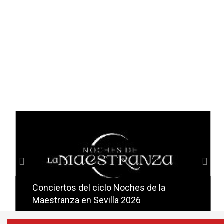
Anterior
Sig
Conciertos del ciclo Noches de la
Conciertos del ciclo Candlelight en
Maestranza en Sevilla 2026
Sevilla