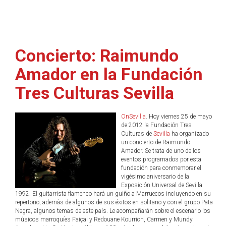
Concierto: Raimundo
Amador en la Fundación
Tres Culturas Sevilla
OnSevilla
. Hoy viernes 25 de mayo
de 2012 la Fundación Tres
Culturas de
Sevilla
ha organizado
un concierto de Raimundo
Amador. Se trata de uno de los
eventos programados por esta
fundación para conmemorar el
vigésimo aniversario de la
Exposición Universal de Sevilla
1992. El guitarrista flamenco hará un guiño a Marruecos incluyendo en su
repertorio, además de algunos de sus éxitos en solitario y con el grupo Pata
Negra, algunos temas de este país. Le acompañarán sobre el escenario los
músicos marroquíes Faiçal y Redouane Kourrich, Carmen y Mundy