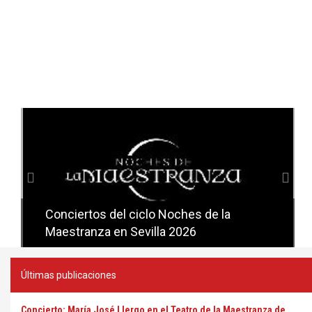
Anterior
Sig
Conciertos del ciclo Noches de la
Conciertos del ciclo Candlelight en
Maestranza en Sevilla 2026
Sevilla
Últimas publicaciones
Concierto: María José Llergo en el Teatro de la Maestranza de