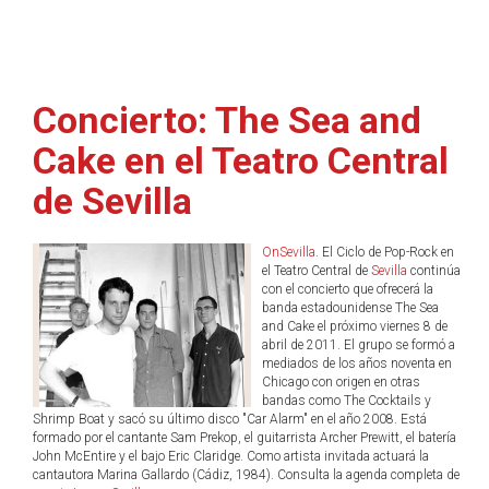
Concierto: The Sea and
Cake en el Teatro Central
de Sevilla
OnSevilla
. El Ciclo de Pop-Rock en
el Teatro Central de
Sevilla
continúa
con el concierto que ofrecerá la
banda estadounidense The Sea
and Cake el próximo viernes 8 de
abril de 2011. El grupo se formó a
mediados de los años noventa en
Chicago con origen en otras
bandas como The Cocktails y
Shrimp Boat y sacó su último disco "Car Alarm" en el año 2008. Está
formado por el cantante Sam Prekop, el guitarrista Archer Prewitt, el batería
John McEntire y el bajo Eric Claridge. Como artista invitada actuará la
cantautora Marina Gallardo (Cádiz, 1984). Consulta la agenda completa de