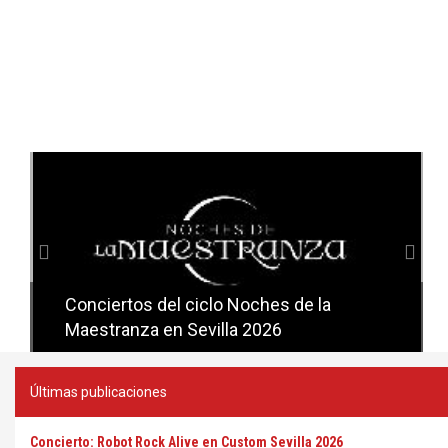
Anterior
Sig
Conciertos del ciclo Noches de la
Conciertos del ciclo Candlelight en
Maestranza en Sevilla 2026
Sevilla
Últimas publicaciones
Concierto: Robot Rock Alive en Custom Sevilla 2026