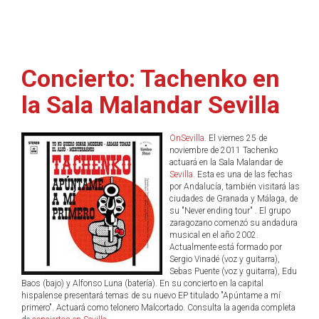
Concierto: Tachenko en
la Sala Malandar Sevilla
OnSevilla
. El viernes 25 de
noviembre de 2011 Tachenko
actuará en la Sala Malandar de
Sevilla
. Esta es una de las fechas
por Andalucía, también visitará las
ciudades de Granada y Málaga, de
su "Never ending tour" . El grupo
zaragozano comenzó su andadura
musical en el año 2002.
Actualmente está formado por
Sergio Vinadé (voz y guitarra),
Sebas Puente (voz y guitarra), Edu
Baos (bajo) y Alfonso Luna (batería). En su concierto en la capital
hispalense presentará temas de su nuevo EP titulado "Apúntame a mí
primero". Actuará como telonero Malcortado. Consulta la agenda completa