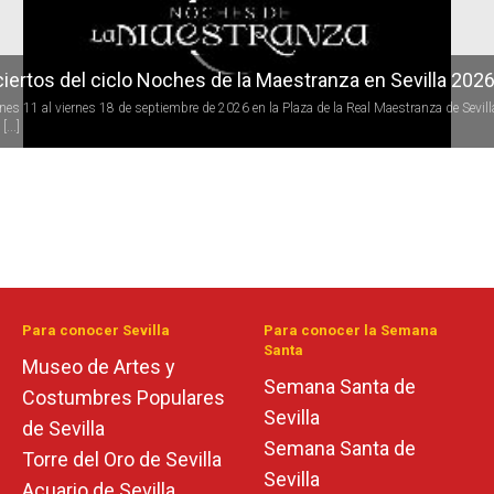
iertos del ciclo Noches de la Maestranza en Sevilla 202
rnes 11 al viernes 18 de septiembre de 2026 en la Plaza de la Real Maestranza de Sevill
[...]
Para conocer Sevilla
Para conocer la Semana
Santa
Museo de Artes y
Semana Santa de
Costumbres Populares
Sevilla
de Sevilla
Semana Santa de
Torre del Oro de Sevilla
Sevilla
Acuario de Sevilla