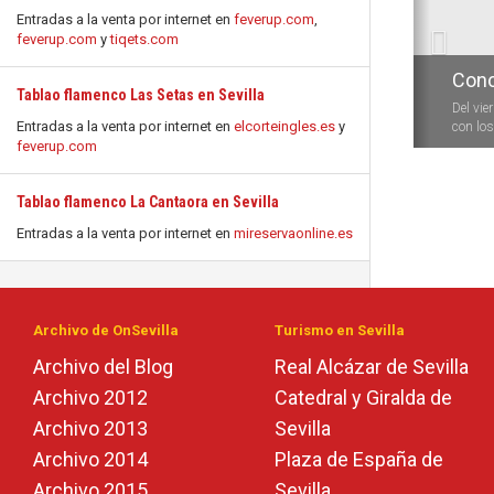
Entradas a la venta por internet en
feverup.com
,
feverup.com
y
tiqets.com
Conc
Tablao flamenco Las Setas en Sevilla
Del vie
Entradas a la venta por internet en
elcorteingles.es
y
con los 
feverup.com
Tablao flamenco La Cantaora en Sevilla
Entradas a la venta por internet en
mireservaonline.es
Archivo de OnSevilla
Turismo en Sevilla
Archivo del Blog
Real Alcázar de Sevilla
Archivo 2012
Catedral y Giralda de
Archivo 2013
Sevilla
Archivo 2014
Plaza de España de
Archivo 2015
Sevilla