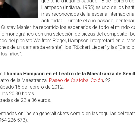
que tendrá lugar el sábado 18 de febrero de
Hampson (Indiana, 1955) es uno de los barí
más reconocidos de la escena internacional
actualidad. Durante el año pasado, centenari
 Gustav Mahler, ha recorrido los escenarios de todo el mundo c
lo monográfico con una selección de piezas del compositor b
o del pianista Wolfram Rieger, Hampson interpretará en el Ma
ones de un camarada errante", los "Rückert-Lieder” y las “Cancio
los niños”.
: Thomas Hampson en el Teatro de la Maestranza de Sevil
atro de la Maestranza.
Paseo de Cristóbal Colón
, 22.
ábado 18 de febrero de 2012.
 las 20:30 horas.
radas de 22 a 36 euros.
ntradas on line en generaltickets.com o en las taquillas del teat
954 226 573).