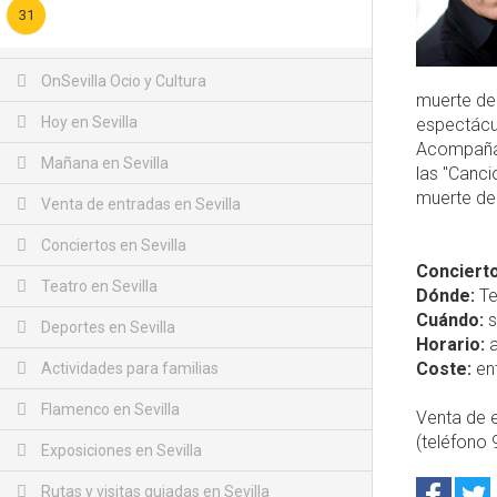
31
OnSevilla Ocio y Cultura
muerte de
Hoy en Sevilla
espectácu
Acompañad
Mañana en Sevilla
las "Canci
muerte de 
Venta de entradas en Sevilla
Conciertos en Sevilla
Concierto
Teatro en Sevilla
Dónde:
Te
Cuándo:
s
Deportes en Sevilla
Horario:
a
Coste:
ent
Actividades para familias
Flamenco en Sevilla
Venta de e
(teléfono 
Exposiciones en Sevilla
Rutas y visitas guiadas en Sevilla