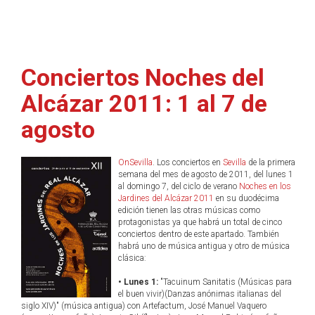
Conciertos Noches del
Alcázar 2011: 1 al 7 de
agosto
OnSevilla
. Los conciertos en
Sevilla
de la primera
semana del mes de agosto de 2011, del lunes 1
al domingo 7, del ciclo de verano
Noches en los
Jardines del Alcázar 2011
en su duodécima
edición tienen las otras músicas como
protagonistas ya que habrá un total de cinco
conciertos dentro de este apartado. También
habrá uno de música antigua y otro de música
clásica:
• Lunes 1:
"Tacuinum Sanitatis (Músicas para
el buen vivir)(Danzas anónimas italianas del
siglo XIV)" (música antigua) con Artefactum, José Manuel Vaquero