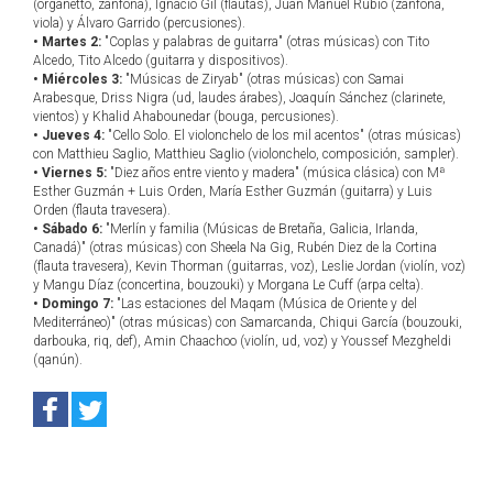
(organetto, zanfoña), Ignacio Gil (flautas), Juan Manuel Rubio (zanfoña,
viola) y Álvaro Garrido (percusiones).
• Martes 2:
"Coplas y palabras de guitarra" (otras músicas) con Tito
Alcedo, Tito Alcedo (guitarra y dispositivos).
• Miércoles 3:
"Músicas de Ziryab" (otras músicas) con Samai
Arabesque, Driss Nigra (ud, laudes árabes), Joaquín Sánchez (clarinete,
vientos) y Khalid Ahabounedar (bouga, percusiones).
• Jueves 4:
"Cello Solo. El violonchelo de los mil acentos" (otras músicas)
con Matthieu Saglio, Matthieu Saglio (violonchelo, composición, sampler).
• Viernes 5:
"Diez años entre viento y madera" (música clásica) con Mª
Esther Guzmán + Luis Orden, María Esther Guzmán (guitarra) y Luis
Orden (flauta travesera).
• Sábado 6:
"Merlín y familia (Músicas de Bretaña, Galicia, Irlanda,
Canadá)" (otras músicas) con Sheela Na Gig, Rubén Diez de la Cortina
(flauta travesera), Kevin Thorman (guitarras, voz), Leslie Jordan (violín, voz)
y Mangu Díaz (concertina, bouzouki) y Morgana Le Cuff (arpa celta).
• Domingo 7:
"Las estaciones del Maqam (Música de Oriente y del
Mediterráneo)" (otras músicas) con Samarcanda, Chiqui García (bouzouki,
darbouka, riq, def), Amin Chaachoo (violín, ud, voz) y Youssef Mezgheldi
(qanún).