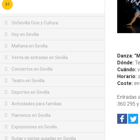
31
OnSevilla Ocio y Cultura
Hoy en Sevilla
Mañana en Sevilla
Danza: "M
Venta de entradas en Sevilla
Dónde:
Tea
Conciertos en Sevilla
Cuándo:
v
Horario:
a
Teatro en Sevilla
Coste:
ent
Deportes en Sevilla
Entradas a
360 295 y
Actividades para familias
Flamenco en Sevilla
Exposiciones en Sevilla
Rutas y visitas guiadas en Sevilla