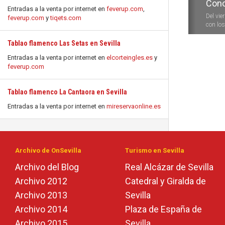
Conc
Entradas a la venta por internet en
feverup.com
,
Del vie
feverup.com
y
tiqets.com
con los 
Tablao flamenco Las Setas en Sevilla
Entradas a la venta por internet en
elcorteingles.es
y
feverup.com
Tablao flamenco La Cantaora en Sevilla
Entradas a la venta por internet en
mireservaonline.es
Archivo de OnSevilla
Turismo en Sevilla
Archivo del Blog
Real Alcázar de Sevilla
Archivo 2012
Catedral y Giralda de
Archivo 2013
Sevilla
Archivo 2014
Plaza de España de
Archivo 2015
Sevilla