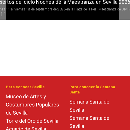
iertos del ciclo Noches de la Maestranza en Sevilla 202
rnes 11 al viernes 18 de septiembre de 2026 en la Plaza de la Real Maestranza de Sevill
[...]
Para conocer Sevilla
Para conocer la Semana
Santa
Museo de Artes y
Semana Santa de
Costumbres Populares
Sevilla
de Sevilla
Semana Santa de
Torre del Oro de Sevilla
Sevilla
Acuario de Sevilla