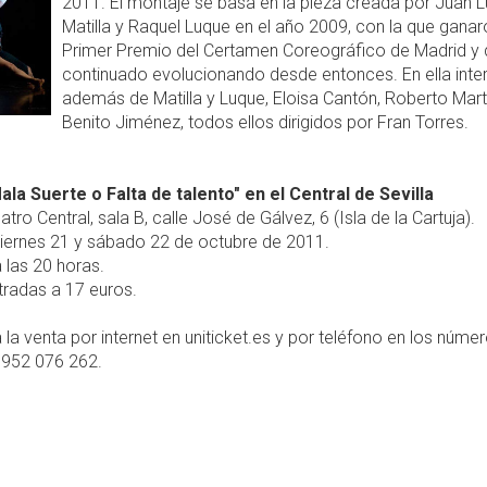
2011. El montaje se basa en la pieza creada por Juan L
Matilla y Raquel Luque en el año 2009, con la que ganar
Primer Premio del Certamen Coreográfico de Madrid y 
continuado evolucionando desde entonces. En ella inter
además de Matilla y Luque, Eloisa Cantón, Roberto Mart
Benito Jiménez, todos ellos dirigidos por Fran Torres.
ala Suerte o Falta de talento" en el Central de Sevilla
tro Central, sala B, calle José de Gálvez, 6 (Isla de la Cartuja).
iernes 21 y sábado 22 de octubre de 2011.
 las 20 horas.
radas a 17 euros.
 la venta por internet en uniticket.es y por teléfono en los núme
 952 076 262.