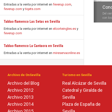
Entradas a la venta por internet en
feverup.com
,
Conc
feverup.com
y
tiqets.com
Del vie
con los 
Tablao flamenco Las Setas en Sevilla
Entradas a la venta por internet en
elcorteingles.es
y
feverup.com
Tablao flamenco La Cantaora en Sevilla
Entradas a la venta por internet en
mireservaonline.es
Archivo de OnSevilla
Turismo en Sevilla
Archivo del Blog
Real Alcázar de Sevilla
Archivo 2012
Catedral y Giralda de
Archivo 2013
Sevilla
Archivo 2014
Plaza de España de
Archivo 2015
Sevilla