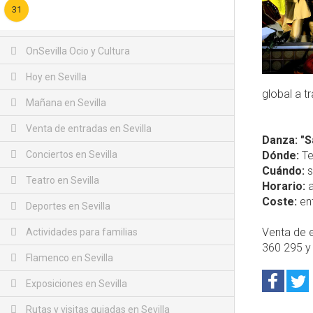
31
OnSevilla Ocio y Cultura
Hoy en Sevilla
global a t
Mañana en Sevilla
Venta de entradas en Sevilla
Danza: "S
Conciertos en Sevilla
Dónde:
Tea
Cuándo:
s
Teatro en Sevilla
Horario:
a
Coste:
ent
Deportes en Sevilla
Venta de e
Actividades para familias
360 295 y
Flamenco en Sevilla
Exposiciones en Sevilla
Rutas y visitas guiadas en Sevilla