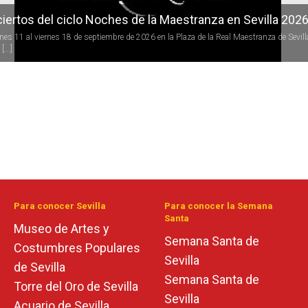
iertos del ciclo Noches de la Maestranza en Sevilla 202
rnes 11 al viernes 18 de septiembre de 2026 en la Plaza de la Real Maestranza de Sevill
[...]
Para conocer Sevilla
Para conocer la Semana
Santa
Museo de Artes y
Semana Santa de
Costumbres Populares
Sevilla
de Sevilla
Semana Santa de
Torre del Oro de Sevilla
Sevilla
Acuario de Sevilla