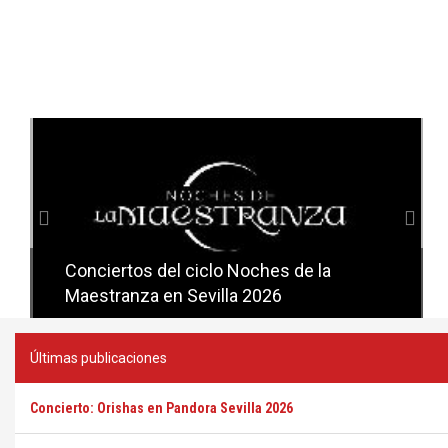
Anterior
Sig
Conciertos del ciclo Noches de la
Conciertos del ciclo Candlelight en
Maestranza en Sevilla 2026
Sevilla
Últimas publicaciones
Concierto: Orishas en Pandora Sevilla 2026