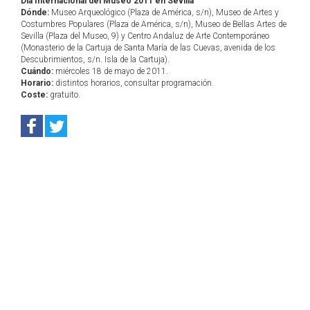
Día Internacional del Museo 2011 en Sevilla
Dónde:
Museo Arqueológico (Plaza de América, s/n), Museo de Artes y
Costumbres Populares (Plaza de América, s/n), Museo de Bellas Artes de
Sevilla (Plaza del Museo, 9) y Centro Andaluz de Arte Contemporáneo
(Monasterio de la Cartuja de Santa María de las Cuevas, avenida de los
Descubrimientos, s/n. Isla de la Cartuja).
Cuándo:
miércoles 18 de mayo de 2011.
Horario:
distintos horarios, consultar programación.
Coste:
gratuito.