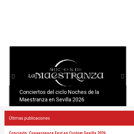
Anterior
Sig
Conciertos del ciclo Noches de la
Conciertos del ciclo Candlelight en
Maestranza en Sevilla 2026
Sevilla
Últimas publicaciones
Concierto: Convergence Fest en Custom Sevilla 2026