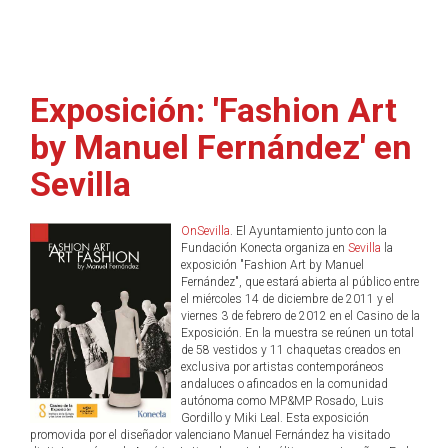
Exposición: 'Fashion Art
by Manuel Fernández' en
Sevilla
OnSevilla
. El Ayuntamiento junto con la
Fundación Konecta organiza en
Sevilla
la
exposición "Fashion Art by Manuel
Fernández", que estará abierta al público entre
el miércoles 14 de diciembre de 2011 y el
viernes 3 de febrero de 2012 en el Casino de la
Exposición. En la muestra se reúnen un total
de 58 vestidos y 11 chaquetas creados en
exclusiva por artistas contemporáneos
andaluces o afincados en la comunidad
autónoma como MP&MP Rosado, Luis
Gordillo y Miki Leal. Esta exposición
promovida por el diseñador valenciano Manuel Fernández ha visitado