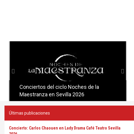
Anterior
Sig
Conciertos del ciclo Noches de la
Conciertos del ciclo Candlelight en
Maestranza en Sevilla 2026
Sevilla
Últimas publicaciones
Concierto: Carlos Chaouen en Lady Drama Café Teatro Sevilla