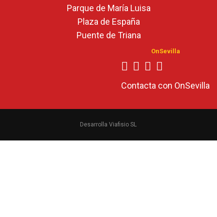
Parque de María Luisa
Plaza de España
Puente de Triana
OnSevilla
Contacta con OnSevilla
Desarrolla Viafisio SL