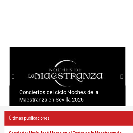
Anterior
Sig
Conciertos del ciclo Noches de la
Conciertos del ciclo Candlelight en
Maestranza en Sevilla 2026
Sevilla
Últimas publicaciones