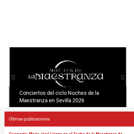
Anterior
Sig
Conciertos del ciclo Noches de la
Conciertos del ciclo Candlelight en
Maestranza en Sevilla 2026
Sevilla
Últimas publicaciones