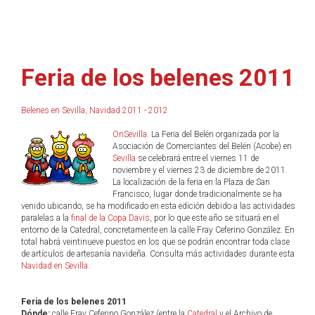
Feria de los belenes 2011
Belenes en Sevilla, Navidad 2011 - 2012
OnSevilla
. La Feria del Belén organizada por la
Asociación de Comerciantes del Belén (Acobe) en
Sevilla
se celebrará entre el viernes 11 de
noviembre y el viernes 23 de diciembre de 2011.
La localización de la feria en la Plaza de San
Francisco, lugar donde tradicionalmente se ha
venido ubicando, se ha modificado en esta edición debido a las actividades
paralelas a la
final de la Copa Davis
, por lo que este año se situará en el
entorno de la Catedral, concretamente en la calle Fray Ceferino González. En
total habrá veintinueve puestos en los que se podrán encontrar toda clase
de artículos de artesanía navideña. Consulta más actividades durante esta
Navidad en Sevilla
.
Feria de los belenes 2011
Dónde:
calle Fray Ceferino González (entre la
Catedral
y el Archivo de