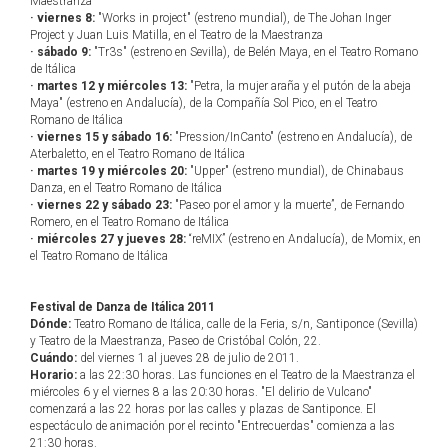
Maestranza
· viernes 8:
"Works in project" (estreno mundial), de The Johan Inger
Project y Juan Luis Matilla, en el Teatro de la Maestranza
· sábado 9:
"Tr3s" (estreno en Sevilla), de Belén Maya, en el Teatro Romano
de Itálica
· martes 12 y miércoles 13:
"Petra, la mujer araña y el putón de la abeja
Maya" (estreno en Andalucía), de la Compañía Sol Pico, en el Teatro
Romano de Itálica
· viernes 15 y sábado 16:
"Pression/InCanto" (estreno en Andalucía), de
Aterbaletto, en el Teatro Romano de Itálica
· martes 19 y miércoles 20:
"Upper" (estreno mundial), de Chinabaus
Danza, en el Teatro Romano de Itálica
· viernes 22 y sábado 23:
"Paseo por el amor y la muerte”, de Fernando
Romero, en el Teatro Romano de Itálica
· miércoles 27 y jueves 28:
“reMIX” (estreno en Andalucía), de Momix, en
el Teatro Romano de Itálica
Festival de Danza de Itálica 2011
Dónde:
Teatro Romano de Itálica, calle de la Feria, s/n, Santiponce (Sevilla)
y Teatro de la Maestranza, Paseo de Cristóbal Colón, 22.
Cuándo:
del viernes 1 al jueves 28 de julio de 2011.
Horario:
a las 22:30 horas. Las funciones en el Teatro de la Maestranza el
miércoles 6 y el viernes 8 a las 20:30 horas. "El delirio de Vulcano"
comenzará a las 22 horas por las calles y plazas de Santiponce. El
espectáculo de animación por el recinto "Entrecuerdas" comienza a las
21:30 horas.