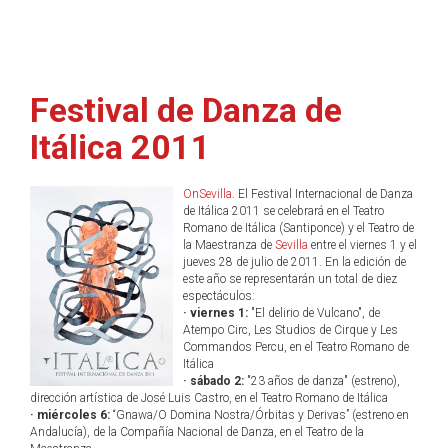
Festival de Danza de
Itálica 2011
OnSevilla
. El Festival Internacional de Danza
de Itálica 2011 se celebrará en el Teatro
Romano de Itálica (Santiponce) y el Teatro de
la Maestranza de
Sevilla
entre el viernes 1 y el
jueves 28 de julio de 2011. En la edición de
este año se representarán un total de diez
espectáculos:
· viernes 1:
"El delirio de Vulcano", de
Atempo Circ, Les Studios de Cirque y Les
Commandos Percu, en el Teatro Romano de
Itálica
· sábado 2:
"23 años de danza" (estreno),
dirección artística de José Luis Castro, en el Teatro Romano de Itálica
· miércoles 6:
“Gnawa/O Domina Nostra/Órbitas y Derivas” (estreno en
Andalucía), de la Compañía Nacional de Danza, en el Teatro de la