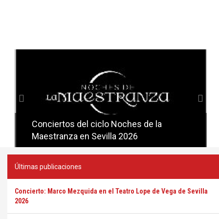
Anterior
Sig
Conciertos del ciclo Noches de la
Conciertos del ciclo Candlelight en
Maestranza en Sevilla 2026
Sevilla
Últimas publicaciones
Concierto: Marco Mezquida en el Teatro Lope de Vega de Sevilla
2026