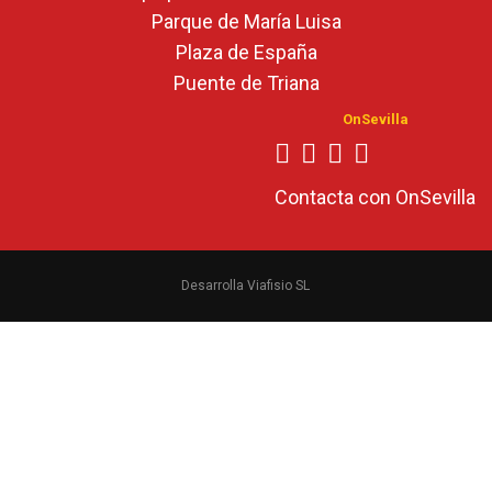
Parque de María Luisa
Plaza de España
Puente de Triana
OnSevilla
Contacta con OnSevilla
Desarrolla Viafisio SL