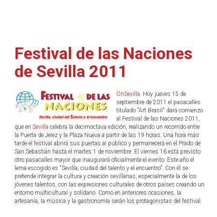
Festival de las Naciones
de Sevilla 2011
OnSevilla
. Hoy jueves 15 de
septiembre de 2011 el pasacalles
titulado "Art Brasil" dará comienzo
al Festival de las Naciones 2011,
que en
Sevilla
celebra la decimoctava edición, realizando un recorrido entre
la Puerta de Jerez y la Plaza Nueva a partir de las 19 horas. Una hora más
tarde el festival abrirá sus puertas al público y permanecerá en el Prado de
San Sebastián hasta el martes 1 de noviembre. El viernes 16 está previsto
otro pasacalles mayor que inaugurará oficialmente el evento. Este año el
lema escogido es "Sevilla, ciudad del talento y el encuentro". Con él se
pretende integrar la cultura y creación sevillanas, especialmente la de los
jóvenes talentos, con las expresiones culturales de otros países creando un
entorno multicultural y solidario. Como en anteriores ocasiones, la
artesanía, la música y la gastronomía serán los protagonistas del festival.