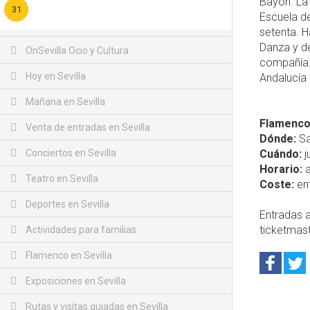
Bayón. La 
31
Escuela d
setenta. H
Danza y de
OnSevilla Ocio y Cultura
compañía. 
Hoy en Sevilla
Andalucía 
Mañana en Sevilla
Flamenco:
Venta de entradas en Sevilla
Dónde:
Sa
Conciertos en Sevilla
Cuándo:
j
Horario:
a
Teatro en Sevilla
Coste:
ent
Deportes en Sevilla
Entradas a
ticketmast
Actividades para familias
Flamenco en Sevilla
Exposiciones en Sevilla
Rutas y visitas guiadas en Sevilla