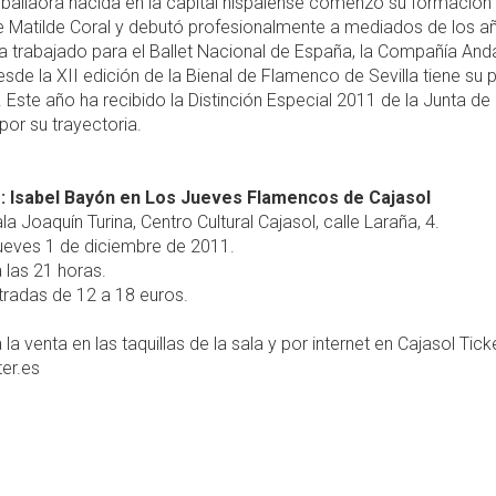
bailaora nacida en la capital hispalense comenzó su formación 
e Matilde Coral y debutó profesionalmente a mediados de los a
a trabajado para el Ballet Nacional de España, la Compañía And
sde la XII edición de la Bienal de Flamenco de Sevilla tiene su 
Este año ha recibido la Distinción Especial 2011 de la Junta de
por su trayectoria.
 Isabel Bayón en Los Jueves Flamencos de Cajasol
la Joaquín Turina, Centro Cultural Cajasol, calle Laraña, 4.
ueves 1 de diciembre de 2011.
 las 21 horas.
radas de 12 a 18 euros.
 la venta en las taquillas de la sala y por internet en Cajasol Tick
er.es