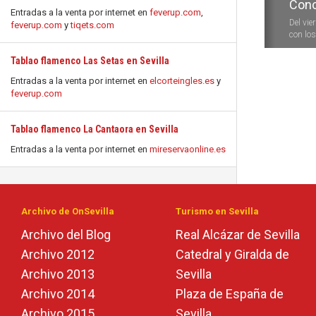
Conc
Entradas a la venta por internet en
feverup.com
,
Del vie
feverup.com
y
tiqets.com
con los 
Tablao flamenco Las Setas en Sevilla
Entradas a la venta por internet en
elcorteingles.es
y
feverup.com
Tablao flamenco La Cantaora en Sevilla
Entradas a la venta por internet en
mireservaonline.es
Archivo de OnSevilla
Turismo en Sevilla
Archivo del Blog
Real Alcázar de Sevilla
Archivo 2012
Catedral y Giralda de
Archivo 2013
Sevilla
Archivo 2014
Plaza de España de
Archivo 2015
Sevilla