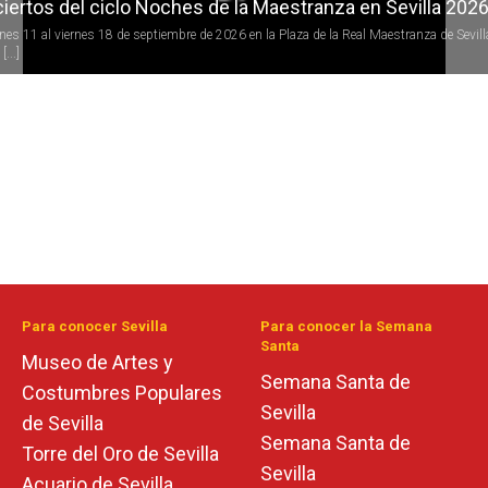
iertos del ciclo Noches de la Maestranza en Sevilla 202
rnes 11 al viernes 18 de septiembre de 2026 en la Plaza de la Real Maestranza de Sevill
[...]
Para conocer Sevilla
Para conocer la Semana
Santa
Museo de Artes y
Semana Santa de
Costumbres Populares
Sevilla
de Sevilla
Semana Santa de
Torre del Oro de Sevilla
Sevilla
Acuario de Sevilla