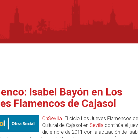
enco: Isabel Bayón en Los
es Flamencos de Cajasol
OnSevilla
. El ciclo Los Jueves Flamencos de
Cultural de Cajasol en
Sevilla
continúa el jue
diciembre de 2011 con la actuación de Isab