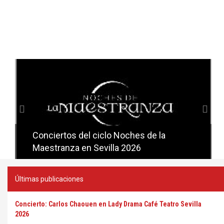
Anterior
Sig
Conciertos del ciclo Noches de la
Conciertos del ciclo Candlelight en
Maestranza en Sevilla 2026
Sevilla
Últimas publicaciones
Concierto: Carlos Chaouen en Lady Drama Café Teatro Sevilla
2026