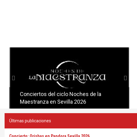
Anterior
Sig
Conciertos del ciclo Noches de la
Conciertos del ciclo Candlelight en
Maestranza en Sevilla 2026
Sevilla
Últimas publicaciones
Concierto: Orishas en Pandora Sevilla 2026