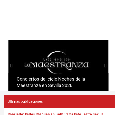
Anterior
Sig
Conciertos del ciclo Noches de la
Conciertos del ciclo Candlelight en
Maestranza en Sevilla 2026
Sevilla
Últimas publicaciones
Concierto: Carlos Chaouen en Lady Drama Café Teatro Sevilla