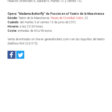
Palacios (miércoles 6, sábado 9, martes 12 y viernes 15).
Ópera: "Madama Butterfly" de Puccini en el Teatro de la Maestranza
Dónde:
Teatro de la Maestranza.
Paseo de Cristóbal Colón
, 22.
Cuándo:
del martes 5 al viernes 15 de junio de 2012.
Horario:
a las 20:30 horas.
Coste:
entradas de 40 a 96 euros.
Venta de entradas on line en generaltickets.com o en las taquillas del teatro
(teléfono 954 226 573).