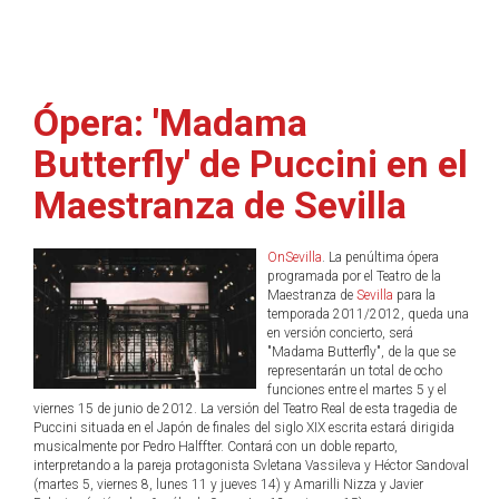
Ópera: 'Madama
Butterfly' de Puccini en el
Maestranza de Sevilla
OnSevilla
. La penúltima ópera
programada por el Teatro de la
Maestranza de
Sevilla
para la
temporada 2011/2012, queda una
en versión concierto, será
"Madama Butterfly", de la que se
representarán un total de ocho
funciones entre el martes 5 y el
viernes 15 de junio de 2012. La versión del Teatro Real de esta tragedia de
Puccini situada en el Japón de finales del siglo XIX escrita estará dirigida
musicalmente por Pedro Halffter. Contará con un doble reparto,
interpretando a la pareja protagonista Svletana Vassileva y Héctor Sandoval
(martes 5, viernes 8, lunes 11 y jueves 14) y Amarilli Nizza y Javier