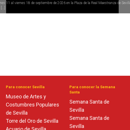
rnes 11 al viernes 18 de septiembre de 2026 en la Plaza de la Real Maestranza de Sevill
[...]
Para conocer Sevilla
Para conocer la Semana
Santa
Museo de Artes y
Semana Santa de
Costumbres Populares
Sevilla
de Sevilla
Semana Santa de
Torre del Oro de Sevilla
Sevilla
Acuario de Sevilla