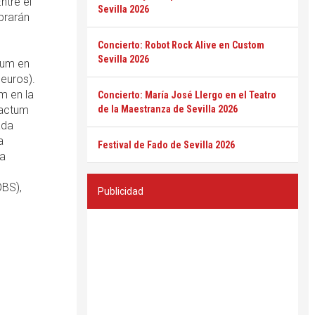
ntre el
Sevilla 2026
brarán
Concierto: Robot Rock Alive en Custom
Sevilla 2026
tum en
 euros).
m en la
Concierto: María José Llergo en el Teatro
efactum
de la Maestranza de Sevilla 2026
ada
a
Festival de Fado de Sevilla 2026
la
OBS),
Publicidad