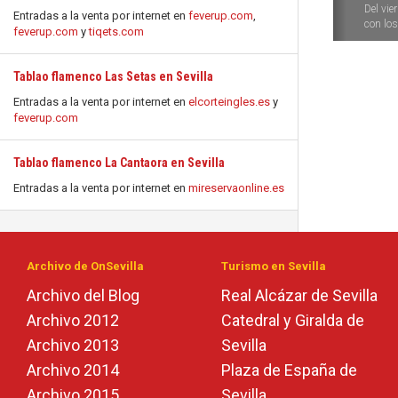
Del vie
Entradas a la venta por internet en
feverup.com
,
con los 
feverup.com
y
tiqets.com
Tablao flamenco Las Setas en Sevilla
Entradas a la venta por internet en
elcorteingles.es
y
feverup.com
Tablao flamenco La Cantaora en Sevilla
Entradas a la venta por internet en
mireservaonline.es
Archivo de OnSevilla
Turismo en Sevilla
Archivo del Blog
Real Alcázar de Sevilla
Archivo 2012
Catedral y Giralda de
Archivo 2013
Sevilla
Archivo 2014
Plaza de España de
Archivo 2015
Sevilla