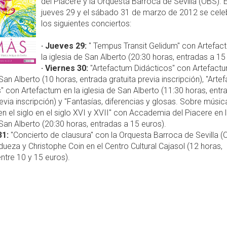
del Piacere y la Orquesta Barroca de Sevilla (OBS). E
jueves 29 y el sábado 31 de marzo de 2012 se cele
los siguientes conciertos:
· Jueves 29:
" Tempus Transit Gelidum" con Artefac
la iglesia de San Alberto (20:30 horas, entradas a 15
· Viernes 30:
"Artefactum Didácticos" con Artefactu
 San Alberto (10 horas, entrada gratuita previa inscripción), "Art
" con Artefactum en la iglesia de San Alberto (11:30 horas, entr
revia inscripción) y "Fantasías, diferencias y glosas. Sobre músic
n el siglo en el siglo XVI y XVII" con Accademia del Piacere en 
 San Alberto (20:30 horas, entradas a 15 euros).
31:
"Concierto de clausura" con la Orquesta Barroca de Sevilla (
ueza y Christophe Coin en el Centro Cultural Cajasol (12 horas,
ntre 10 y 15 euros).