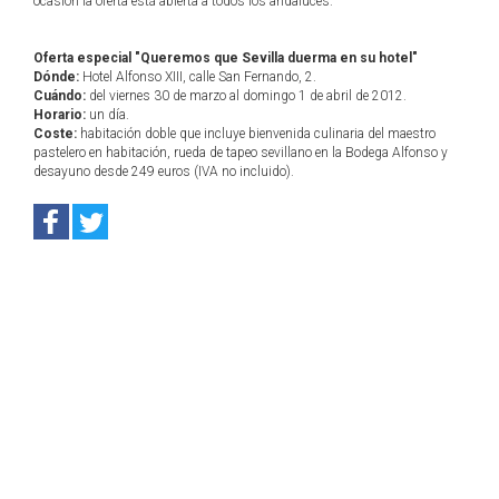
ocasión la oferta está abierta a todos los andaluces.
Oferta especial "Queremos que Sevilla duerma en su hotel"
Dónde:
Hotel Alfonso XIII, calle San Fernando, 2.
Cuándo:
del viernes 30 de marzo al domingo 1 de abril de 2012.
Horario:
un día.
Coste:
habitación doble que incluye bienvenida culinaria del maestro
pastelero en habitación, rueda de tapeo sevillano en la Bodega Alfonso y
desayuno desde 249 euros (IVA no incluido).