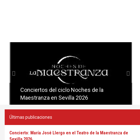
Anterior
Sig
Conciertos del ciclo Noches de la
Conciertos del ciclo Candlelight en
Maestranza en Sevilla 2026
Sevilla
Últimas publicaciones
Concierto: María José Llergo en el Teatro de la Maestranza de
Sevilla 2026