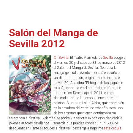
Salón del Manga de
Sevilla 2012
OnSevilla
. El Teatro Alameda de
Sevilla
acogerá
el viernes 30 y el sábado 31 de marzo de 2012
el Salón del Manga de Sevilla. Debido a la
huelga general el evento acortará este año en
un día su duración, originalmente incluía el
jueves 29. A la obra "El hogar de los juguetes
rotos", premiada en el apartado de cómic de
los premios Desencaja de 2011, estará
dedicada una de las exposiciones de esta
edición. Su autora Lolita Aldea, quien también
es la creadora del cartel de este año, será uno
de los artistas que tienen confirmada su
asistencia al festival. Además se podrá visitar otra exposición dedicada a
jóvenes autores sevillanos. Recuerda que puedes conseguir un 30% de
descuento en Renfe si acudes al festival, descarga e imprime
esta cédula
.