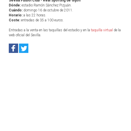
Sevilla Fútbol Club - Real Sporting de Gijón
Dónde:
estadio Ramón Sánchez Pizjuán.
Cuándo:
domingo 16 de octubre de 2011.
Horario:
a las 22 horas.
Coste:
entradas de 35 a 100 euros.
Entradas a la venta en las taquillas del estadio y en la
taquilla virtual
de la
web oficial del Sevilla.