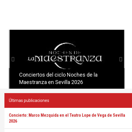
Anterior
Sig
Conciertos del ciclo Noches de la
Conciertos del ciclo Candlelight en
Maestranza en Sevilla 2026
Sevilla
Últimas publicaciones
Concierto: Marco Mezquida en el Teatro Lope de Vega de Sevilla
2026