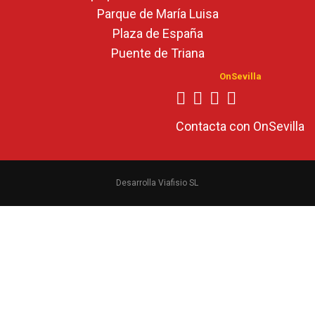
Parque de María Luisa
Plaza de España
Puente de Triana
OnSevilla
Contacta con OnSevilla
Desarrolla Viafisio SL