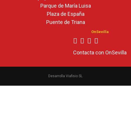
Parque de María Luisa
Plaza de España
Puente de Triana
OnSevilla
Contacta con OnSevilla
Desarrolla Viafisio SL