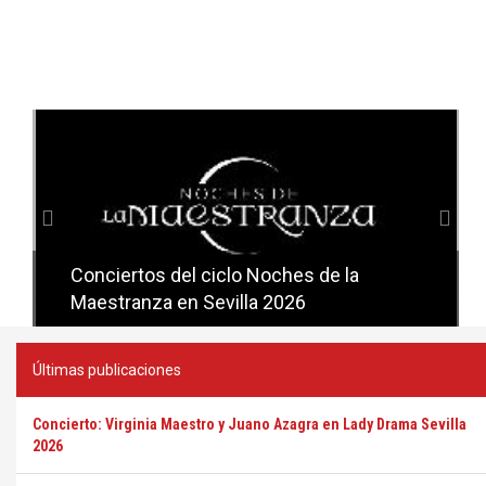
Anterior
Sig
Conciertos del ciclo Noches de la
Conciertos del ciclo Candlelight en
Maestranza en Sevilla 2026
Sevilla
Últimas publicaciones
Concierto: Virginia Maestro y Juano Azagra en Lady Drama Sevilla
2026