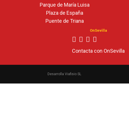
Parque de María Luisa
Plaza de España
Puente de Triana
OnSevilla
Contacta con OnSevilla
Desarrolla Viafisio SL