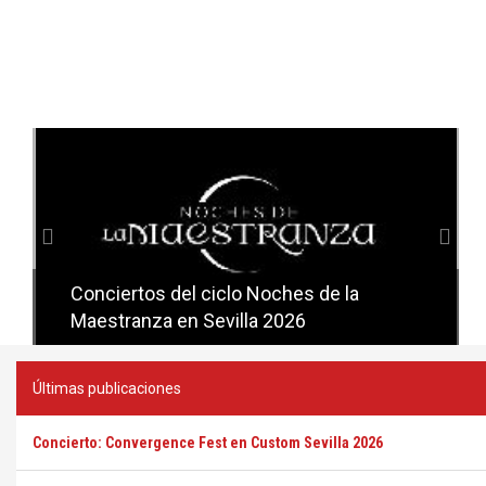
Anterior
Sig
Conciertos del ciclo Noches de la
Conciertos del ciclo Candlelight en
Maestranza en Sevilla 2026
Sevilla
Últimas publicaciones
Concierto: Convergence Fest en Custom Sevilla 2026