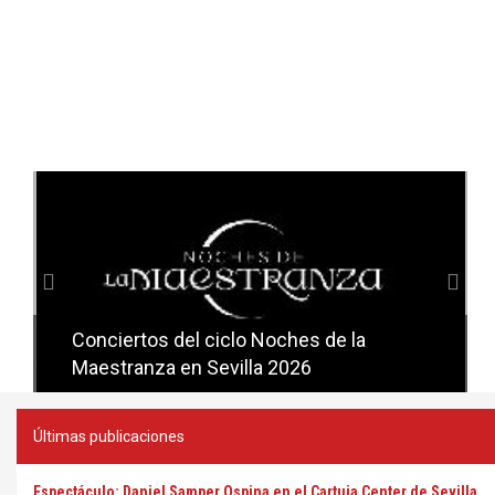
Anterior
Sig
Conciertos del ciclo Noches de la
Conciertos del ciclo Candlelight en
Maestranza en Sevilla 2026
Sevilla
Últimas publicaciones
Espectáculo: Daniel Samper Ospina en el Cartuja Center de Sevilla