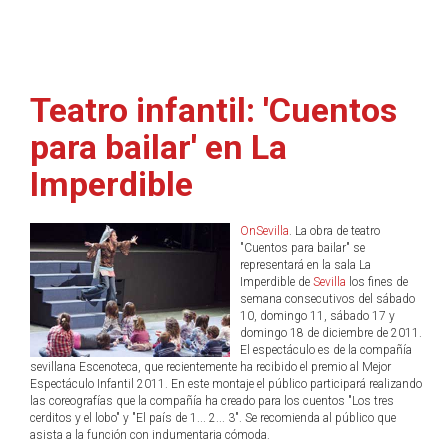
Teatro infantil: 'Cuentos
para bailar' en La
Imperdible
OnSevilla
. La obra de teatro
"Cuentos para bailar" se
representará en la sala La
Imperdible de
Sevilla
los fines de
semana consecutivos del sábado
10, domingo 11, sábado 17 y
domingo 18 de diciembre de 2011.
El espectáculo es de la compañía
sevillana Escenoteca, que recientemente ha recibido el premio al Mejor
Espectáculo Infantil 2011. En este montaje el público participará realizando
las coreografías que la compañía ha creado para los cuentos "Los tres
cerditos y el lobo" y "El país de 1... 2... 3". Se recomienda al público que
asista a la función con indumentaria cómoda.