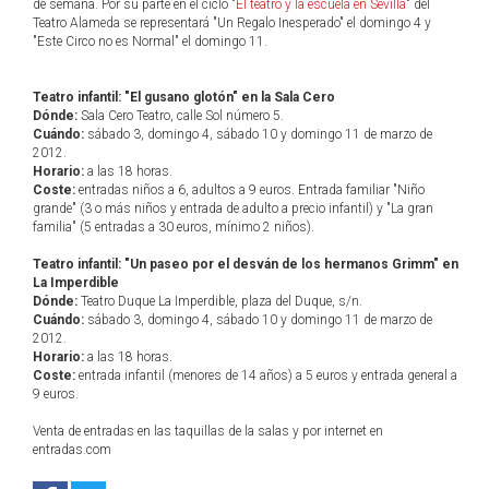
de semana. Por su parte en el ciclo "
El teatro y la escuela en Sevilla
" del
Teatro Alameda se representará "Un Regalo Inesperado" el domingo 4 y
"Este Circo no es Normal" el domingo 11.
Teatro infantil: "El gusano glotón" en la Sala Cero
Dónde:
Sala Cero Teatro, calle Sol número 5.
Cuándo:
sábado 3, domingo 4, sábado 10 y domingo 11 de marzo de
2012.
Horario:
a las 18 horas.
Coste:
entradas niños a 6, adultos a 9 euros. Entrada familiar "Niño
grande" (3 o más niños y entrada de adulto a precio infantil) y "La gran
familia" (5 entradas a 30 euros, mínimo 2 niños).
Teatro infantil: "Un paseo por el desván de los hermanos Grimm" en
La Imperdible
Dónde:
Teatro Duque La Imperdible, plaza del Duque, s/n.
Cuándo:
sábado 3, domingo 4, sábado 10 y domingo 11 de marzo de
2012.
Horario:
a las 18 horas.
Coste:
entrada infantil (menores de 14 años) a 5 euros y entrada general a
9 euros.
Venta de entradas en las taquillas de la salas y por internet en
entradas.com