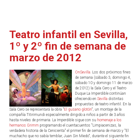
Teatro infantil en Sevilla,
1º y 2º fin de semana de
marzo de 2012
OnSevilla
. Los dos próximos fines
de semana (sábado 3, domingo 4,
sábado 10 y domingo 11 de marzo
de 2012) la Sala Cero y el Teatro
Duque La Imperdible continúan
ofreciendo en
Sevilla
distintas
propuestas de teatro infantil. En la
Sala Cero se representará la obra "
El gusano glotón
", un montaje de la
compañía Titirimundi especialmente dirigido a niños a partir de 3 años
hasta niveles de primaria. La Imperdible sigue con su
homenaje a los
hermanos Grimm
programando el cuentacuentos "Limpiacenizas, la
verdadera historia de la Cenicienta" el primer fin de semana de marzo y "El
muchacho que no sabía temblar, Juan Sin Miedo", durante el siguiente fin