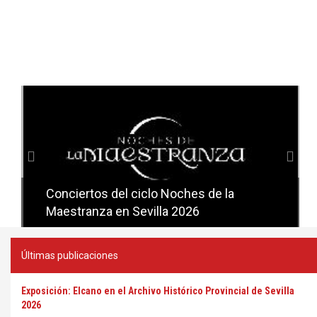
Anterior
Sig
Conciertos del ciclo Noches de la
Conciertos del ciclo Candlelight en
Maestranza en Sevilla 2026
Sevilla
Últimas publicaciones
Exposición: Elcano en el Archivo Histórico Provincial de Sevilla
2026