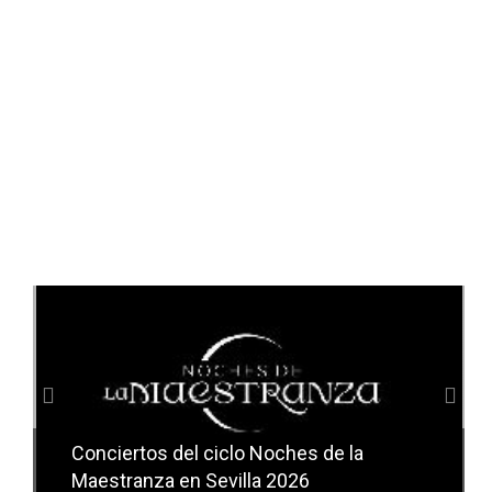
Anterior
Sig
Conciertos del ciclo Noches de la
Conciertos del ciclo Candlelight en
Maestranza en Sevilla 2026
Sevilla